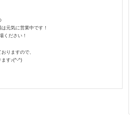
の
場は元気に営業中です！
場ください！
ておりますので、
♪(^-^)