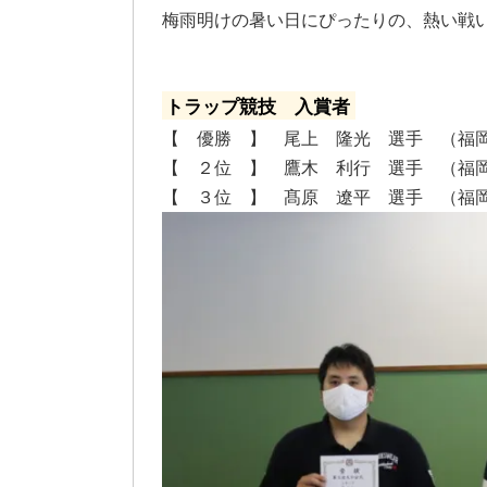
梅雨明けの暑い日にぴったりの、熱い戦
トラップ競技 入賞者
【 優勝 】 尾上 隆光 選手 （福
【 ２位 】 鷹木 利行 選手 （福
【 ３位 】 髙原 遼平 選手 （福