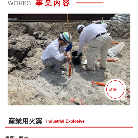
事業内容
WORKS
工事部 週休二日制実施のお知らせ
よくある質問
2026年3月25日
＝ 不要実包の廃棄について ＝
大分射撃場
2026年3月24日
3/22 お祭り大会が開催されました！
詳細へ
土木・建築工事
2026年1月6日
トンネル工事に働きやすさを。～火薬現場設備リース事業～
産業用火薬
Industrial Explosive
ニュース
2026年1月5日
令和８年 新年安全祈願を行いました。