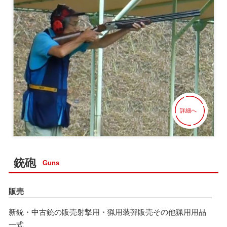
詳細へ
銃砲
Guns
販売
新銃・中古銃の販売
射撃用・猟用装弾販売
その他猟用用品
一式